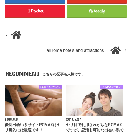
Pocket
feedly
all rome hotels and attractions
RECOMMEND
こちらの記事も人気です。
PCMAXについて
PCMAXについて
2018.8.8
2019.6.27
優良出会い系サイトPCMAXはヤ
ヤリ目で利用されがちなPCMAX
リ目的には最適です！
ですが、恋活も可能な出会い系で