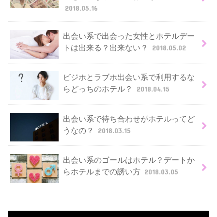
2018.05.16
出会い系で出会った女性とホテルデー
トは出来る？出来ない？
2018.05.02
ビジホとラブホ出会い系で利用するな
らどっちのホテル？
2018.04.15
出会い系で待ち合わせがホテルってど
うなの？
2018.03.15
出会い系のゴールはホテル？デートか
らホテルまでの誘い方
2018.03.05