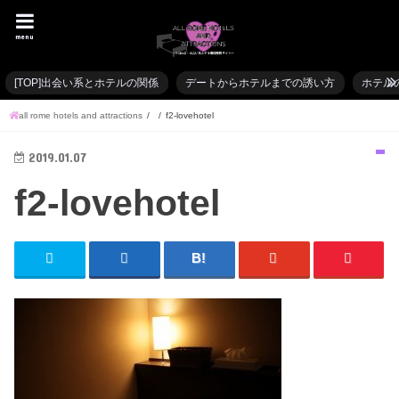
menu
[TOP]出会い系とホテルの関係
デートからホテルまでの誘い方
ホテル
all rome hotels and attractions
f2-lovehotel
2019.01.07
f2-lovehotel