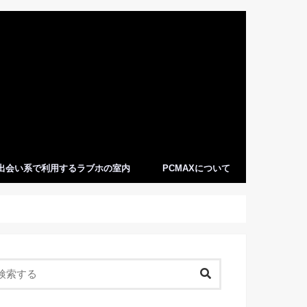
出会い系で利用するラブホの室内
PCMAXについて
PCMAXってどんなサイト・アプリ？
PCMAXのメリットデメリット
ヤリ目に最適なPCMAX
PCMAX利用者の職業とは