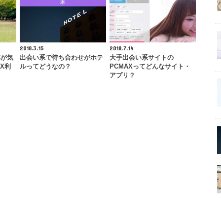
本
2018.3.15
2018.7.14
業が気
出会い系で待ち合わせがホテ
大手出会い系サイトの
X利
ルってどうなの？
PCMAXってどんなサイト・
アプリ？