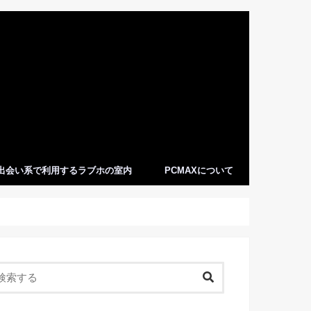
出会い系で利用するラブホの室内
PCMAXについて
PCMAXってどんなサイト・アプリ？
PCMAXのメリットデメリット
ヤリ目に最適なPCMAX
PCMAX利用者の職業とは