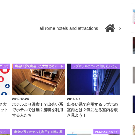
all rome hotels and attractions
について
出会い系で出会った女性とのデート
ラブホテルについて知りたいこと
2019.12.25
2018.6.6
？大
ホテルより漫喫！？出会い系
出会い系で利用するラブホの
リット
でホテルでは無く漫喫を利用
室内とは？気になる室内を覗
する人たち
き見よう！
について
出会い系でホテルを利用する時の基
PCMAXについて