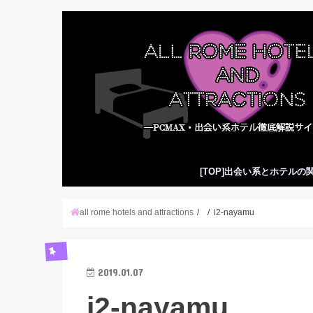
[TOP]出会い系とホテルの
all rome hotels and attractions
i2-nayamu
2019.01.07
i2-nayamu