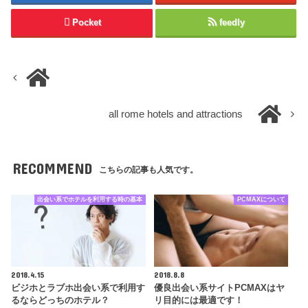
Pocket
feedly
all rome hotels and attractions
RECOMMEND
こちらの記事も人気です。
出会い系でホテルを利用する時の基本
PCMAXについて
2018.4.15
2018.8.8
ビジホとラブホ出会い系で利用す
優良出会い系サイトPCMAXはヤ
るならどっちのホテル？
リ目的には最適です！